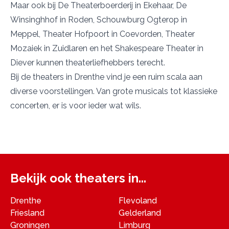
Maar ook bij
De Theaterboerderij
in Ekehaar,
De
Winsinghhof
in Roden,
Schouwburg Ogterop
in
Meppel,
Theater Hofpoort
in Coevorden,
Theater
Mozaiek
in Zuidlaren en het
Shakespeare Theater
in
Diever kunnen theaterliefhebbers terecht.
Bij de theaters in Drenthe vind je een ruim scala aan
diverse voorstellingen. Van grote musicals tot klassieke
concerten, er is voor ieder wat wils.
Bekijk ook theaters in...
Drenthe
Flevoland
Friesland
Gelderland
Groningen
Limburg