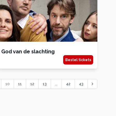
God van de slachting
Bestel tickets
10
11
12
13
...
42
43