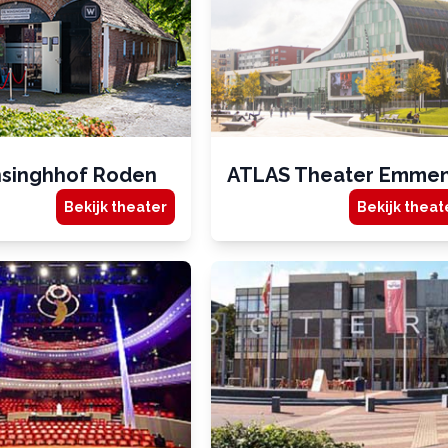
nsinghhof Roden
ATLAS Theater Emme
Bekijk theater
Bekijk theat