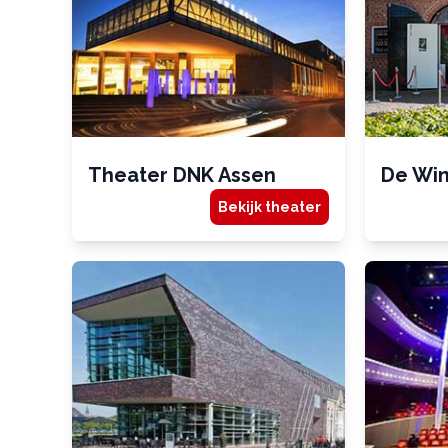
Theater DNK Assen
De Wi
Bekijk theater