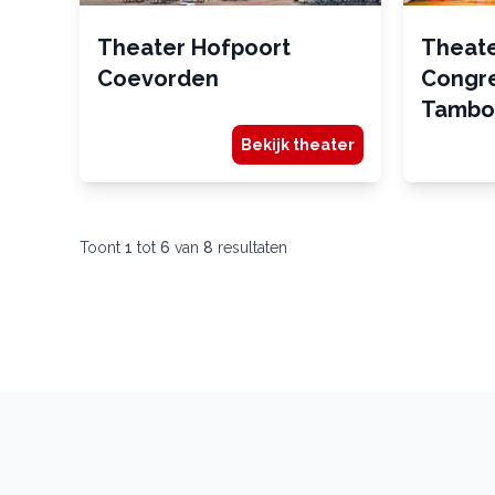
Theater Hofpoort
Theat
Coevorden
Congr
Tambo
Bekijk theater
Toont
1
tot
6
van
8
resultaten