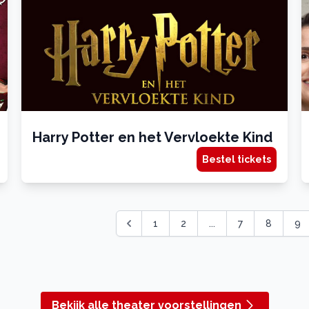
Harry Potter en het Vervloekte Kind
Bestel tickets
1
2
...
7
8
9
Bekijk alle theater voorstellingen