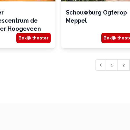
er
Schouwburg Ogterop
escentrum de
Meppel
er Hoogeveen
Bekijk theater
Bekijk theat
1
2